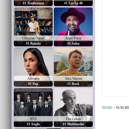
#1 Tradicional
#1 LatÃ­n 40
Christian Daniel
Alain Perez
#1 Balada
#1 Salsa
Alevalen
Alex Warren
#1 Pop
#1 Rock
HOME
> SUSCRI
BTS
Elio Leiros
#1 Anglo
#1 Multimedia