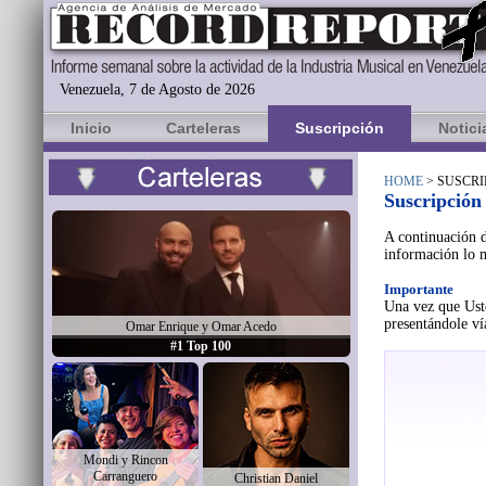
Venezuela, 7 de Agosto de 2026
Inicio
Carteleras
Suscripción
Notici
HOME
> SUSCRI
Suscripción
A continuación d
información lo m
Importante
Una vez que Uste
presentándole ví
Omar Enrique y Omar Acedo
#1 Top 100
Mondi y Rincon
Carranguero
Christian Daniel