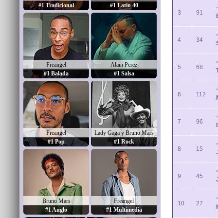
#1 Tradicional
#1 Latín 40
3
91
4
34
Freangel
Alain Perez
5
68
#1 Balada
#1 Salsa
6
112
7
96
Freangel
Lady Gaga y Bruno Mars
#1 Pop
#1 Rock
8
15
9
45
Bruno Mars
Freangel
10
27
#1 Anglo
#1 Multimedia