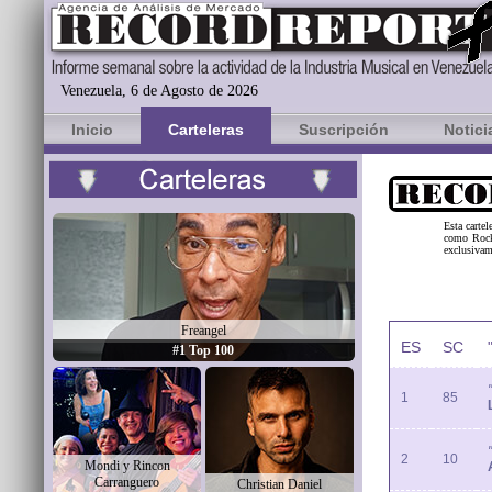
Venezuela, 6 de Agosto de 2026
Inicio
Carteleras
Suscripción
Notici
Esta cartel
como Rock 
exclusivam
Freangel
ES
SC
#1 Top 100
1
85
2
10
Mondi y Rincon
Carranguero
Christian Daniel