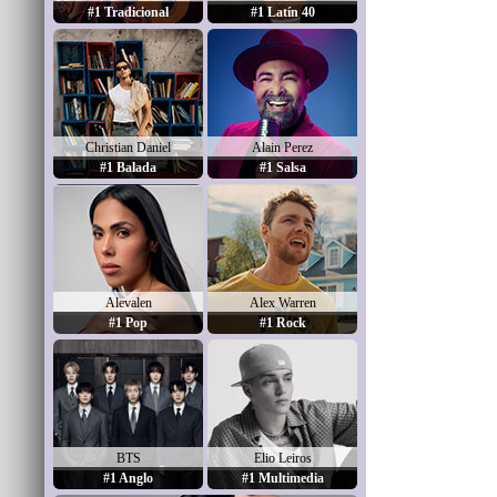
#1 Tradicional
#1 Latín 40
Christian Daniel
Alain Perez
#1 Balada
#1 Salsa
Alevalen
Alex Warren
#1 Pop
#1 Rock
BTS
Elio Leiros
#1 Anglo
#1 Multimedia