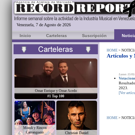
Venezuela, 7 de Agosto de 2026
Inicio
Carteleras
Suscripción
Notici
HOME
> NOTICI
Artículos y 
Lunes 15/01
Votacione
Resultados
2023.
Omar Enrique y Omar Acedo
[Ver artí
#1 Top 100
HOME
> NOTICI
Mondi y Rincon
Carranguero
Christian Daniel