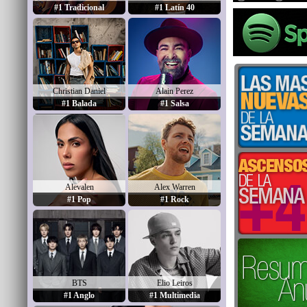
#1 Tradicional
#1 Latín 40
Christian Daniel
Alain Perez
#1 Balada
#1 Salsa
Alevalen
Alex Warren
#1 Pop
#1 Rock
BTS
Elio Leiros
#1 Anglo
#1 Multimedia