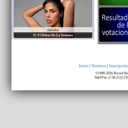
Alevalen
#1 El Debut De La Semana
Inicio
|
Nosotros
|
Suscripción
©1990-2026 Record Repo
Telef/Fax: (+58-212) 23