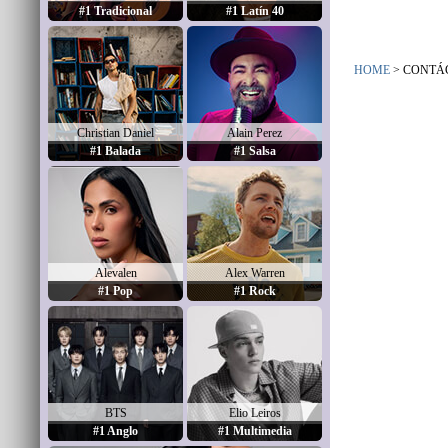
#1 Tradicional
#1 Latín 40
HOME
> CONTÁ
Christian Daniel
Alain Perez
#1 Balada
#1 Salsa
Alevalen
Alex Warren
#1 Pop
#1 Rock
BTS
Elio Leiros
#1 Anglo
#1 Multimedia