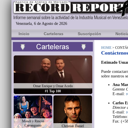
Venezuela, 6 de Agosto de 2026
Inicio
Carteleras
Suscripción
Notici
HOME
> CONTÁ
Contácteno
Estimado Usuar
Puede contactarn
sobre nuestros se
Ana Mar
Omar Enrique y Omar Acedo
Gerente G
#1 Top 100
E-mail:
r
Carlos E
Director 
E-mail:
r
Teléfono
Mondi y Rincon
Fax: (+5
Carranguero
Christian Daniel