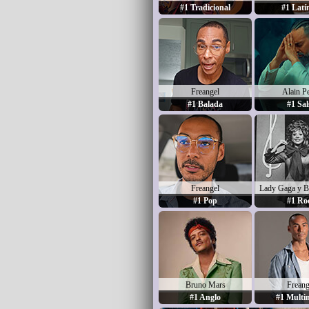
#1 Tradicional
#1 Latí
Freangel
Alain P
#1 Balada
#1 Sal
Freangel
Lady Gaga y B
#1 Pop
#1 Ro
Bruno Mars
Freang
#1 Anglo
#1 Multi