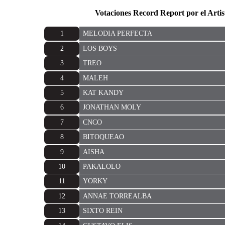
Votaciones Record Report por el Artis
1
MELODIA PERFECTA
2
LOS BOYS
3
TREO
4
MALEH
5
KAT KANDY
6
JONATHAN MOLY
7
CNCO
8
BITOQUEAO
9
AISHA
10
PAKALOLO
11
YORKY
12
ANNAE TORREALBA
13
SIXTO REIN