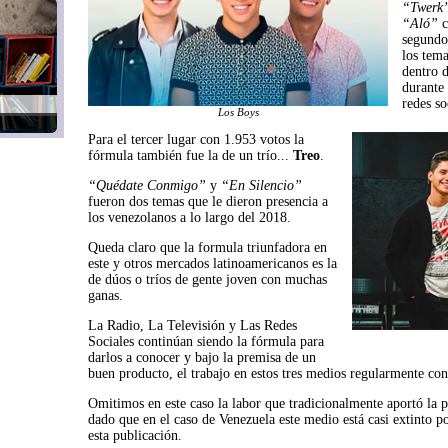
“Twerk
“Aló”
c
segundo
los tema
dentro 
durante 
redes so
Los Boys
Para el tercer lugar con 1.953 votos la
fórmula también fue la de un trío...
Treo
.
“Quédate Conmigo”
y
“En Silencio”
fueron dos temas que le dieron presencia a
los venezolanos a lo largo del 2018.
Queda claro que la formula triunfadora en
este y otros mercados latinoamericanos es la
de dúos o tríos de gente joven con muchas
ganas.
La Radio, La Televisión y Las Redes
Sociales continúan siendo la fórmula para
darlos a conocer y bajo la premisa de un
buen producto, el trabajo en estos tres medios regularmente con
Omitimos en este caso la labor que tradicionalmente aportó la pre
dado que en el caso de Venezuela este medio está casi extinto 
esta publicación.