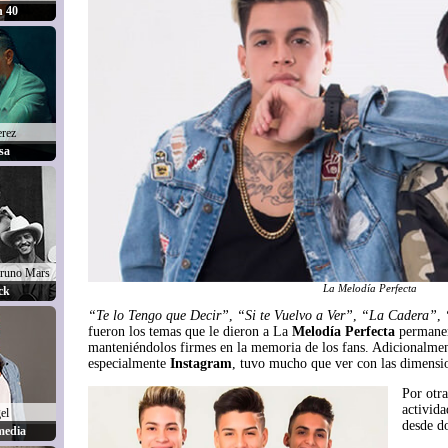
n 40
erez
sa
runo Mars
La Melodía Perfecta
ck
“Te lo Tengo que Decir”
,
“Si te Vuelvo a Ver”
,
“La Cadera”
,
fueron los temas que le dieron a La
Melodía Perfecta
permanenc
manteniéndolos firmes en la memoria de los fans. Adicionalment
especialmente
Instagram
, tuvo mucho que ver con las dimensio
Por otra
activida
el
desde d
media