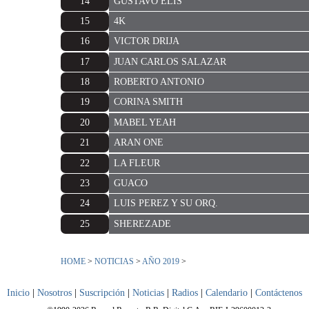
14
GUSTAVO ELIS
15
4K
16
VICTOR DRIJA
17
JUAN CARLOS SALAZAR
18
ROBERTO ANTONIO
19
CORINA SMITH
20
MABEL YEAH
21
ARAN ONE
22
LA FLEUR
23
GUACO
24
LUIS PEREZ Y SU ORQ.
25
SHEREZADE
HOME
>
NOTICIAS
>
AÑO 2019
>
Inicio
|
Nosotros
|
Suscripción
|
Noticias
|
Radios
|
Calendario
|
Contáctenos