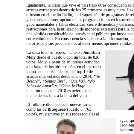
Igualmente, la crisis que vive el país trajo otras consecuencias:
artistas extranjeros dentro de los 25 primeros es muy clara. Las
difusión en el medio Radio, la desaparición de programas de tel
y la constante interrupción de las programaciones en los medios
gubernamentales y fallas eléctricas, cierre de medios y deficienc
restricciones para la utilización de monedas extrajeras para la
una pérdida considerable de interés en el público que busca por 
entretenimiento. En consecuencia se dispersa la información, ha
los artistas y sus producciones al tener menos opciones válidas 
La salsa tuvo su representante en
Jonathan
Moly
desde el puesto 6 con un total de 826
votos. Moly, a pesar de su intensa actividad
a lo largo de los últimos años en el mercado
latino, no aparecía dentro del top 10 de
artistas más votados desde el año 2014.
“Te
Besaré”
,
“Somos Tres”
,
“Que Va”
,
“No
Sabes de Amor”
y
“Cómo le Hago”
hicieron que en el 2018 estuviera en la
mente de sus fans a la hora del voto.
El folklore dio a conocer nuevas caras
como las de
Bitoqueao
(puesto 8, 763
votos), muy activos en sus redes sociales al
igual qu
lado fe
votaron