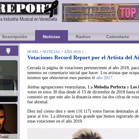
Suscripción
Noticias
Radios
Calendario
HOME
>
NOTICIAS
>
AÑO 2019
>
Votaciones Record Report por el Artista del A
Cerrada la página de votaciones perteneciente al año 2018, para
tenemos un comentario inicial que hacer: Los artistas que ocupa
mismos que obtuvieron esos puestos el
año 2017
.
Ambas agrupaciones venezolanas, La
Melodía Perfecta
y
Los 
votos en estos 30 días desde el 15 de diciembre de 2018 hasta e
consistió en que este año la distancia entre las dos cifras de vo
fue abismal.
Diez mil ciento diez y siete (10.117) votos fueron destinados a
parar al trío. La diferencia más grande que hemos registrado 
estas votaciones en el año 2010.
Daniel