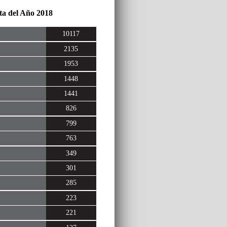
ta del Año 2018
10117
2135
1953
1448
1441
826
799
763
349
301
285
223
221