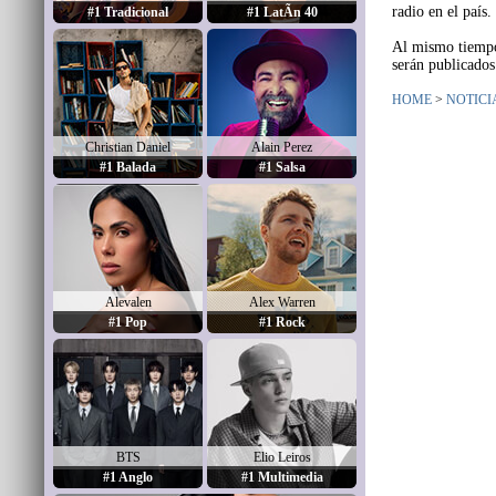
radio en el país
#1 Tradicional
#1 LatÃ­n 40
Al mismo tiempo 
serán publicados
HOME
>
NOTICI
Christian Daniel
Alain Perez
#1 Balada
#1 Salsa
Alevalen
Alex Warren
#1 Pop
#1 Rock
BTS
Elio Leiros
#1 Anglo
#1 Multimedia