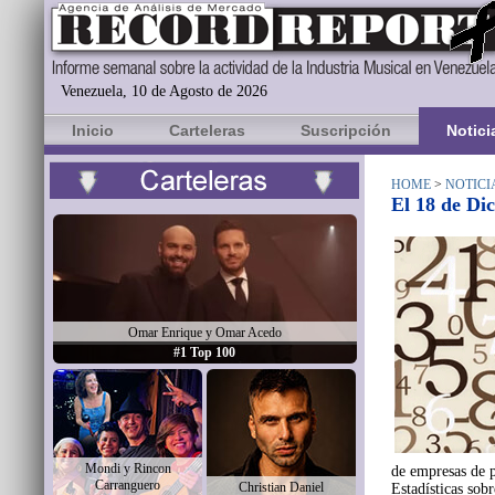
Venezuela, 10 de Agosto de 2026
Inicio
Carteleras
Suscripción
Notici
HOME
>
NOTICI
El 18 de Di
Omar Enrique y Omar Acedo
#1 Top 100
Mondi y Rincon
de empresas de 
Carranguero
Christian Daniel
Estadísticas sob