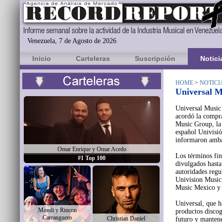
Venezuela, 7 de Agosto de 2026
Inicio
Carteleras
Suscripción
Notici
HOME
>
NOTICI
Universal M
Universal Music
acordó la compr
Music Group, la
español Univisió
informaron amba
Omar Enrique y Omar Acedo
Los términos fin
#1 Top 100
divulgados hasta
autoridades regu
Univision Music 
Music Mexico y 
Universal, que h
Mondi y Rincon
productos discog
Carranguero
Christian Daniel
futuro y manten