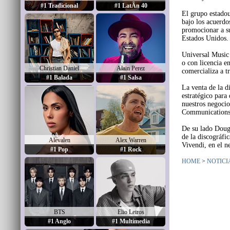
#1 Tradicional
#1 LatÃ­n 40
El grupo estadou
bajo los acuerdo
promocionar a su
Estados Unidos.
Universal Music
o con licencia e
Christian Daniel
Alain Perez
comercializa a t
#1 Balada
#1 Salsa
La venta de la d
estratégico para
nuestros negocio
Communications
De su lado Doug 
de la discográfi
Alevalen
Alex Warren
Vivendi, en el n
#1 Pop
#1 Rock
HOME
>
NOTICI
BTS
Elio Leiros
#1 Anglo
#1 Multimedia