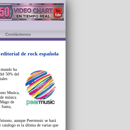
Contáctenos
editorial de rock española
l mundo ha
 del 50% del
iales
sono Musica,
 de música
e Mago de
 Santa,
Unísono, aunque Peermusic se hará
 catalogo es la última de varias que