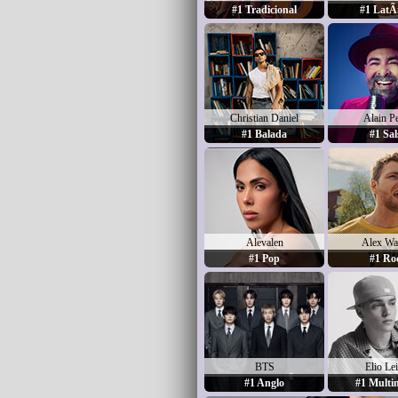
#1 Tradicional
#1 LatÃ­
Christian Daniel
Alain P
#1 Balada
#1 Sal
Alevalen
Alex Wa
#1 Pop
#1 Ro
BTS
Elio Le
#1 Anglo
#1 Multi