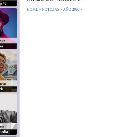
n 40
HOME
>
NOTICIAS
>
AÑO 2008
>
erez
sa
rren
ck
iros
media