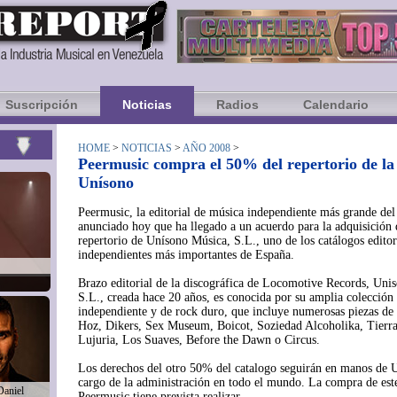
Suscripción
Noticias
Radios
Calendario
HOME
>
NOTICIAS
>
AÑO 2008
>
Peermusic compra el 50% del repertorio de la 
Unísono
Peermusic, la editorial de música independiente más grande de
anunciado hoy que ha llegado a un acuerdo para la adquisición
repertorio de Unísono Música, S.L., uno de los catálogos editor
independientes más importantes de España.
Brazo editorial de la discográfica de Locomotive Records, Uni
S.L., creada hace 20 años, es conocida por su amplia colección
independiente y de rock duro, que incluye numerosas piezas d
Hoz, Dikers, Sex Museum, Boicot, Soziedad Alcoholika, Tierra
Lujuria, Los Suaves, Before the Dawn o Circus.
Los derechos del otro 50% del catalogo seguirán en manos de 
cargo de la administración en todo el mundo. La compra de este
Daniel
Peermusic tiene prevista realizar.