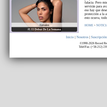
falacia. Pero mi
servirán para av
eso hay que dese
protección a la 
esto ocurra, to
Alevalen
HOME
>
NOTICI
#1 El Debut De La Semana
Inicio
|
Nosotros
|
Suscripción
©1990-2026 Record Repo
Telef/Fax: (+58-212) 23