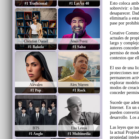
Esto coloca ambo
#1 Tradicional
#1 LatÃ­n 40
sobrevivir: o In
desaparecer. Dad
eliminarla a est
pase por prohibi
Creative Commons
actuales de prop
Christian Daniel
Alain Perez
largo y complejo
#1 Balada
#1 Salsa
autores conceder
permiso de modo 
contextos que el
El uso de una li
protecciones nor
permanecen activ
explorar modelos
Alevalen
Alex Warren
modos de creaci
#1 Pop
#1 Rock
conceder permiso
Sucede que ademá
Internet. En un 
pueden convertir
desarrollo. Los a
Las leyes que no
BTS
Elio Leiros
la actual Propied
#1 Anglo
#1 Multimedia
propiedad intelec