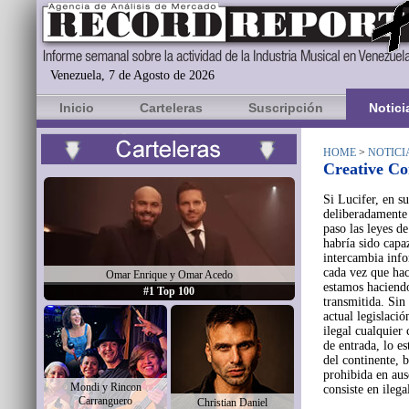
Venezuela, 7 de Agosto de 2026
Inicio
Carteleras
Suscripción
Notici
HOME
>
NOTICI
Creative C
Si Lucifer, en s
deliberadamente
paso las leyes de
habría sido capa
intercambia info
cada vez que ha
Omar Enrique y Omar Acedo
estamos haciendo
#1 Top 100
transmitida. Sin
actual legislació
ilegal cualquier
de entrada, lo es
del continente, 
prohibida en aus
Mondi y Rincon
consiste en ilega
Carranguero
Christian Daniel