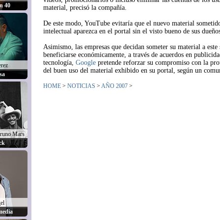
n 40
material, precisó la compañía.
De este modo, YouTube evitaría que el nuevo material sometid
intelectual aparezca en el portal sin el visto bueno de sus dueño
Asimismo, las empresas que decidan someter su material a este 
beneficiarse económicamente, a través de acuerdos en publicid
tecnología,
Google
pretende reforzar su compromiso con la prot
erez
del buen uso del material exhibido en su portal, según un comu
sa
HOME
>
NOTICIAS
>
AÑO 2007
>
runo Mars
ck
el
media