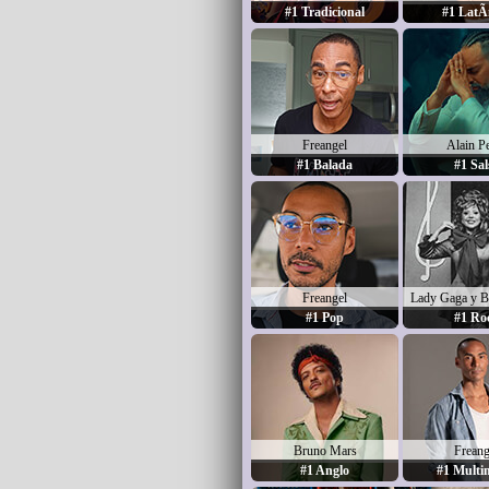
#1 Tradicional
#1 LatÃ­
Freangel
Alain P
#1 Balada
#1 Sal
Freangel
Lady Gaga y B
#1 Pop
#1 Ro
Bruno Mars
Freang
#1 Anglo
#1 Multi