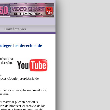
Contáctenos
oteger los derechos de
uebas una
s derechos
al
nocer Google, propietaria de
, pero sólo se aplicará cuando los
aterial.
l material puedan decidir si
ión de bloquear el reenvío de los
uarios que hagan un mal uso del