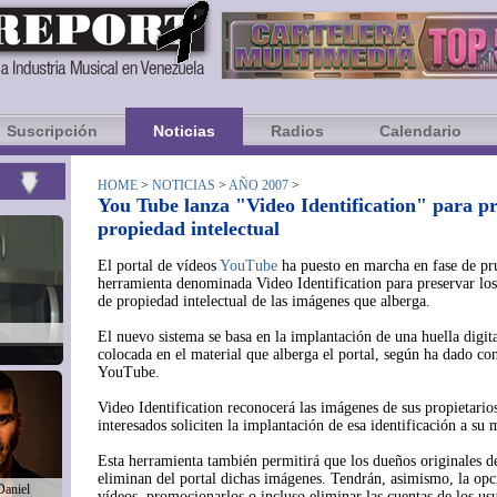
Suscripción
Noticias
Radios
Calendario
HOME
>
NOTICIAS
>
AÑO 2007
>
You Tube lanza "Video Identification" para pr
propiedad intelectual
El portal de vídeos
YouTube
ha puesto en marcha en fase de pr
herramienta denominada Video Identification para preservar lo
de propiedad intelectual de las imágenes que alberga.
El nuevo sistema se basa en la implantación de una huella digit
colocada en el material que alberga el portal, según ha dado co
YouTube.
Video Identification reconocerá las imágenes de sus propietarios
interesados soliciten la implantación de esa identificación a su m
Esta herramienta también permitirá que los dueños originales de
eliminan del portal dichas imágenes. Tendrán, asimismo, la opc
Daniel
vídeos, promocionarlos o incluso eliminar las cuentas de los us