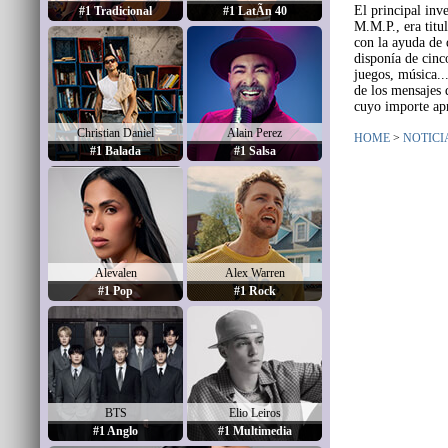
El principal inv
#1 Tradicional
#1 LatÃ­n 40
M.M.P., era titu
con la ayuda de 
disponía de cinc
juegos, música..
de los mensajes 
cuyo importe apr
Christian Daniel
Alain Perez
HOME
>
NOTICI
#1 Balada
#1 Salsa
Alevalen
Alex Warren
#1 Pop
#1 Rock
BTS
Elio Leiros
#1 Anglo
#1 Multimedia