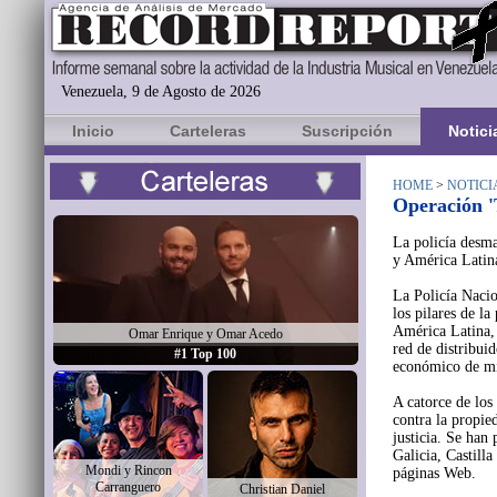
Venezuela, 9 de Agosto de 2026
Inicio
Carteleras
Suscripción
Notici
HOME
>
NOTICI
Operación '
La policía desma
y América Latina
La Policía Naci
los pilares de la
América Latina,
Omar Enrique y Omar Acedo
red de distribui
#1 Top 100
económico de mi
A catorce de los
contra la propied
justicia. Se han 
Galicia, Castill
Mondi y Rincon
páginas Web.
Carranguero
Christian Daniel