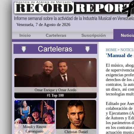
Venezuela, 7 de Agosto de 2026
Inicio
Carteleras
Suscripción
Notici
HOME
>
NOTICI
'Manual de 
El músico, aboga
de supervivencia
exigencias profe
derechos de los a
contratos, la aut
un disco, así co
Omar Enrique y Omar Acedo
tecnologías mult
#1 Top 100
Editado por Ases
colaboración de 
y Ejecutantes (A
de Autores y Edi
los parámetros d
Mondi y Rincon
en los contratos
Carranguero
Christian Daniel
actuación musica