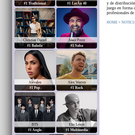
y de distribuci
#1 Tradicional
#1 LatÃ­n 40
juego en forma d
profesionales de 
HOME
>
NOTICI
Christian Daniel
Alain Perez
#1 Balada
#1 Salsa
Alevalen
Alex Warren
#1 Pop
#1 Rock
BTS
Elio Leiros
#1 Anglo
#1 Multimedia