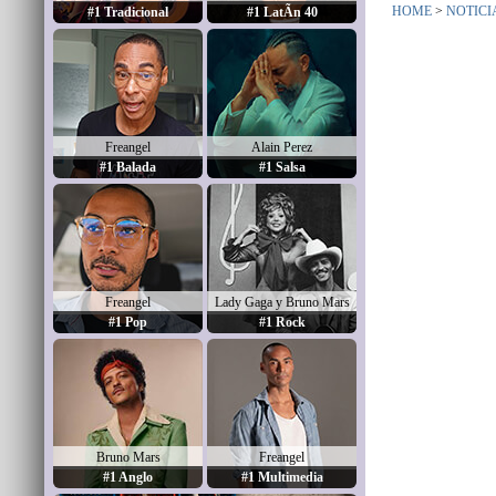
HOME
>
NOTICI
#1 Tradicional
#1 LatÃ­n 40
Freangel
Alain Perez
#1 Balada
#1 Salsa
Freangel
Lady Gaga y Bruno Mars
#1 Pop
#1 Rock
Bruno Mars
Freangel
#1 Anglo
#1 Multimedia