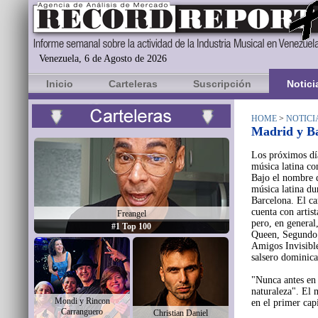
Venezuela, 6 de Agosto de 2026
Inicio
Carteleras
Suscripción
Notici
HOME
>
NOTICI
Madrid y Ba
Los próximos día
música latina c
Bajo el nombre 
música latina du
Barcelona. El c
cuenta con artis
Freangel
pero, en general
#1 Top 100
Queen, Segundo 
Amigos Invisible
salsero dominica
"Nunca antes en 
naturaleza". El 
Mondi y Rincon
en el primer cap
Carranguero
Christian Daniel