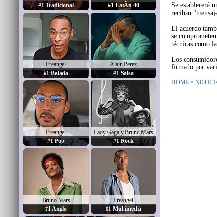
Se establecerá u
#1 Tradicional
#1 LatÃ­n 40
reciban "mensaje
El acuerdo tambi
se comprometen a
técnicas como la
Los consumidores
Freangel
Alain Perez
firmado por vari
#1 Balada
#1 Salsa
HOME
>
NOTICI
Freangel
Lady Gaga y Bruno Mars
#1 Pop
#1 Rock
Bruno Mars
Freangel
#1 Anglo
#1 Multimedia