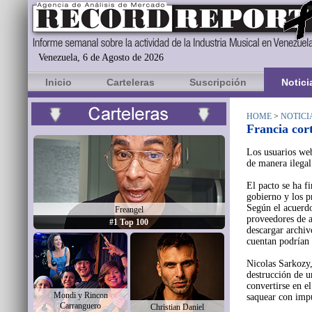
Venezuela, 6 de Agosto de 2026
Inicio
Carteleras
Suscripción
Notici
HOME
>
NOTICI
Francia cort
Los usuarios we
de manera ilegal
El pacto se ha f
gobierno y los p
Según el acuerdo
Freangel
proveedores de a
#1 Top 100
descargar archiv
cuentan podrían 
Nicolas Sarkozy,
destrucción de u
convertirse en e
Mondi y Rincon
saquear con impu
Carranguero
Christian Daniel