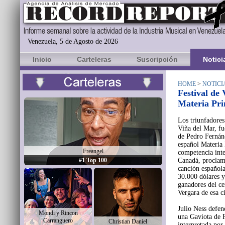
Venezuela, 5 de Agosto de 2026
Inicio
Carteleras
Suscripción
Notici
HOME
>
NOTICI
Festival de
Materia Pr
Los triunfadores
Viña del Mar, fu
de Pedro Fernán
español Materia 
Freangel
competencia inte
#1 Top 100
Canadá, proclama
canción española
30.000 dólares y
ganadores del ce
Vergara de esa c
Julio Ness defen
Mondi y Rincon
una Gaviota de P
Carranguero
Christian Daniel
interpretada por