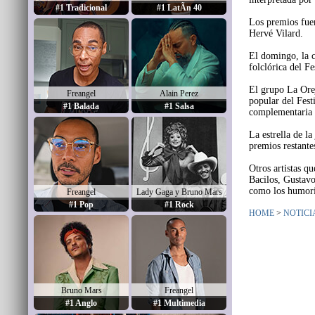
#1 Tradicional
#1 LatÃ­n 40
Los premios fuer
Hervé Vilard.
El domingo, la 
folclórica del Fe
El grupo La Ore
Freangel
Alain Perez
popular del Fest
#1 Balada
#1 Salsa
complementaria 
La estrella de l
premios restantes
Otros artistas q
Bacilos, Gustavo
como los humoris
Freangel
Lady Gaga y Bruno Mars
#1 Pop
#1 Rock
HOME
>
NOTICI
Bruno Mars
Freangel
#1 Anglo
#1 Multimedia