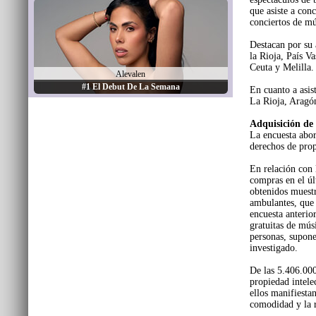
que asiste a conc
conciertos de mú
Destacan por su 
la Rioja, País V
Ceuta y Melilla.
Alevalen
#1 El Debut De La Semana
En cuanto a asis
La Rioja, Aragón
Adquisición de
La encuesta abor
derechos de prop
En relación con 
compras en el úl
obtenidos muestr
ambulantes, que 
encuesta anterio
gratuitas de mús
personas, supone
investigado.
De las 5.406.000
propiedad intelec
ellos manifiesta
comodidad y la r