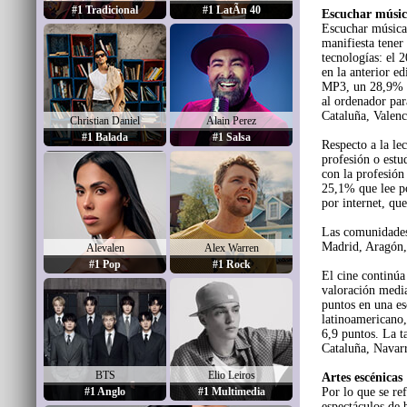
#1 Tradicional
#1 LatÃ­n 40
Escuchar músi
Escuchar música 
manifiesta tener
tecnologías: el 
en la anterior e
MP3, un 28,9% t
al ordenador par
Cataluña, Valenc
Christian Daniel
Alain Perez
#1 Balada
#1 Salsa
Respecto a la lec
profesión o estu
con la profesión 
25,1% que lee po
por internet, qu
Las comunidades 
Madrid, Aragón, 
Alevalen
Alex Warren
#1 Pop
#1 Rock
El cine continúa
valoración media 
puntos en una esc
latinoamericano,
6,9 puntos. La ta
Cataluña, Navarr
BTS
Elio Leiros
Artes escénicas
#1 Anglo
#1 Multimedia
Por lo que se ref
espectáculos de 