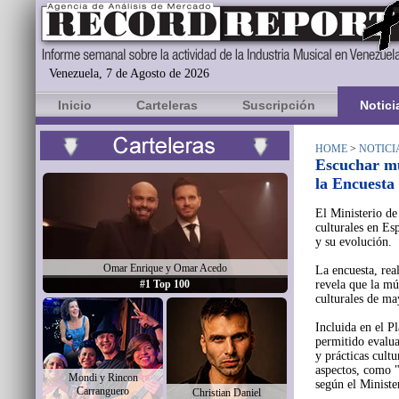
Venezuela, 7 de Agosto de 2026
Inicio
Carteleras
Suscripción
Notici
HOME
>
NOTICI
Escuchar mús
la Encuesta
El Ministerio de
culturales en Es
y su evolución.
Omar Enrique y Omar Acedo
La encuesta, rea
#1 Top 100
revela que la mús
culturales de ma
Incluida en el P
permitido evalua
y prácticas cult
aspectos, como "
Mondi y Rincon
según el Ministe
Carranguero
Christian Daniel