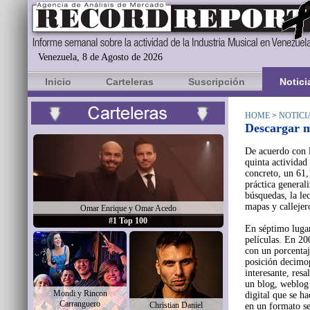
Venezuela, 8 de Agosto de 2026
Inicio
Carteleras
Suscripción
Notici
HOME
>
NOTICI
Descargar m
De acuerdo con l
quinta actividad
concreto, un 61,
práctica generali
búsquedas, la lec
mapas y callejer
Omar Enrique y Omar Acedo
#1 Top 100
En séptimo lugar
películas. En 20
con un porcentaj
posición decimop
interesante, res
un blog, weblog 
Mondi y Rincon
digital que se h
Carranguero
Christian Daniel
en un formato se