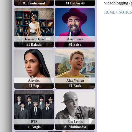
videoblogging (p
#1 Tradicional
#1 LatÃ­n 40
HOME
>
NOTICI
Christian Daniel
Alain Perez
#1 Balada
#1 Salsa
Alevalen
Alex Warren
#1 Pop
#1 Rock
BTS
Elio Leiros
#1 Anglo
#1 Multimedia