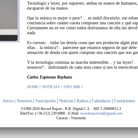
Tecnología y leyes, por supuesto, ambas en manos de humanos, 
escaparon de las manos.
Que la música es mejor o peor? ... es inútil discutirlo, ese esfu
conciencia sobre cuánto cuesta componer una canción y qué esp
Ciertamente no es ver como todos disfrutamos de ella sin devol
nada.
Es curioso... todas las demás cosas que nos producen algún plac
ellas... la música?... pareciese que estamos seguros de que debe
sensación de deuda con quien compone una canción que nos gus
Y la tecnología continua su marcha indetenible... y las leyes?..
nosotros?... disfrutando de cada nota como si nos la mereciéram
Carlos Espinoza Raybans
HOME
>
NOTICIAS
>
AÑO 2006
>
Inicio
|
Nosotros
|
Suscripción
|
Noticias
|
Radios
|
Calendario
|
Contáctenos
©1990-2026 Record Report - R.R. Digital C.A. - RIF J-29600012-3
Telef/Fax: (+58-212) 239.0880 - E-Mail:
recordreportvzla@gmail.com
Caracas - Venezuela