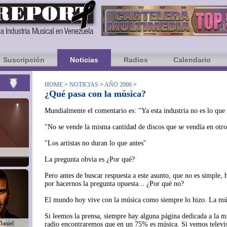
Suscripción
Noticias
Radios
Calendario
HOME
>
NOTICIAS
>
AÑO 2006
>
¿Qué pasa con la música?
Mundialmente el comentario es: "Ya esta industria no es lo que 
"No se vende la misma cantidad de discos que se vendía en otr
"Los artistas no duran lo que antes"
La pregunta obvia es ¿Por qué?
Pero antes de buscar respuesta a este asunto, que no es simple,
por hacernos la pregunta opuesta... ¿Por qué no?
El mundo hoy vive con la música como siempre lo hizo. La músi
Si leemos la prensa, siempre hay alguna página dedicada a la mú
Daniel
radio encontraremos que en un 75% es música. Si vemos televi