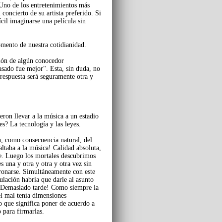
 Uno de los entretenimientos más
 concierto de su artista preferido. Si
ícil imaginarse una película sin
mento de nuestra cotidianidad.
nión de algún conocedor
asado fue mejor". Esta, sin duda, no
 respuesta será seguramente otra y
ron llevar a la música a un estadio
es? La tecnología y las leyes.
ón, como consecuencia natural, del
altaba a la música! Calidad absoluta,
ue. Luego los mortales descubrimos
 una y otra y otra y otra vez sin
onarse. Simultáneamente con este
lación habría que darle al asunto
.. Demasiado tarde! Como siempre la
el mal tenía dimensiones
o que significa poner de acuerdo a
 para firmarlas.