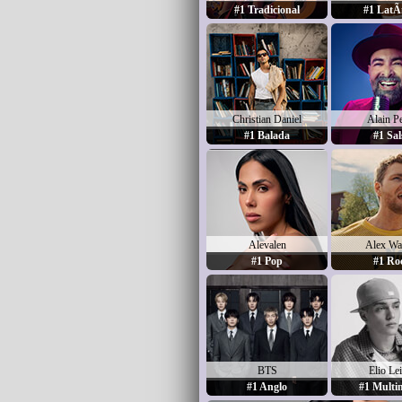
#1 Tradicional
#1 LatÃ­
Christian Daniel
Alain P
#1 Balada
#1 Sal
Alevalen
Alex Wa
#1 Pop
#1 Ro
BTS
Elio Le
#1 Anglo
#1 Multi