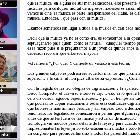
que la música, en alguna de sus manifestaciones, esté presente.
n 40
factibles para cualquier mortal de ingresos modestos es asistir al
vamos al cine, la música es parte indispensable del ritual, es dif
música. Entonces... qué pasa con la música?
Estamos sometidos sin lugar a duda a la música en casi cada mo
Decir que la música ya no es como era, es someternos a la opi
erez
septuagenario para quien, como es natural, "cualquier tiempo p
sa
es la razón pues si le preguntamos a un joven de quince años la
debemos recordar que ellos son mayoría.
Volvamos a "¿Por qué? Y démosle un vistazo a esta teoría.
Los grandes culpables podrían ser aquellos mismos que prometie
superior... a la cima, al non plus ultra de su expresión... ¿Quién
rren
Con la llegada de las tecnologías de digitalización y la aparici
ck
Disco Compacto, el universo entero se dijo... esto es lo que le f
cero distorsión, agudos, bajos, medios... y por un tiempo así f
que podríamos copiar exactamente todas esas cualidades digitales
que hubiese la mas mínima perdida y ahí empezó todo a desmor
fenómeno, los legisladores comenzaron a pensar que alguna regu
antes de que se les fuera de las manos y actuaron de acuerdo..
tecnología vas muchos pasos delante de la leyes y para cuando 
impresionantes las leyes ya no sólo estaban enfrentadas a todo l
iros
un congreso para promoverlas sino a todos los países del mundo
media