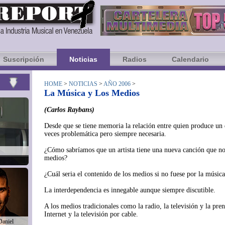
Suscripción
Noticias
Radios
Calendario
HOME
>
NOTICIAS
>
AÑO 2006
>
La Música y Los Medios
(Carlos Raybans)
Desde que se tiene memoria la relación entre quien produce un d
veces problemática pero siempre necesaria.
¿Cómo sabríamos que un artista tiene una nueva canción que nos 
medios?
¿Cuál seria el contenido de los medios si no fuese por la músic
La interdependencia es innegable aunque siempre discutible.
A los medios tradicionales como la radio, la televisión y la pre
Internet y la televisión por cable.
Daniel