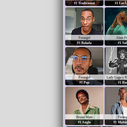
#1 Tradicional
#1 LatÃ­
Freangel
Alain P
#1 Balada
#1 Sal
Freangel
Lady Gaga y B
#1 Pop
#1 Ro
Bruno Mars
Freang
#1 Anglo
#1 Multi