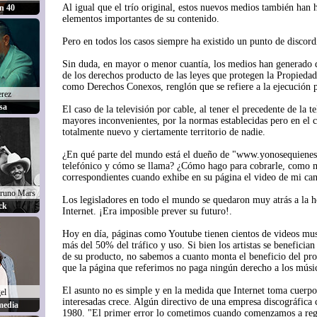
Al igual que el trío original, estos nuevos medios también han 
n 40
elementos importantes de su contenido.
Pero en todos los casos siempre ha existido un punto de discord
Sin duda, en mayor o menor cuantía, los medios han generado d
de los derechos producto de las leyes que protegen la Propiedad
como Derechos Conexos, renglón que se refiere a la ejecución p
erez
sa
El caso de la televisión por cable, al tener el precedente de la te
mayores inconvenientes, por la normas establecidas pero en el ca
totalmente nuevo y ciertamente territorio de nadie.
¿En qué parte del mundo está el dueño de "www.yonosequienes
telefónico y cómo se llama? ¿Cómo hago para cobrarle, como m
correspondientes cuando exhibe en su página el video de mi can
runo Mars
Los legisladores en todo el mundo se quedaron muy atrás a la ho
ck
Internet. ¡Era imposible prever su futuro!.
Hoy en día, páginas como Youtube tienen cientos de videos musi
más del 50% del tráfico y uso. Si bien los artistas se benefici
de su producto, no sabemos a cuanto monta el beneficio del pro
que la página que referimos no paga ningún derecho a los músic
El asunto no es simple y en la medida que Internet toma cuerpo, 
el
interesadas crece. Algún directivo de una empresa discográfica 
media
1980. "El primer error lo cometimos cuando comenzamos a rega