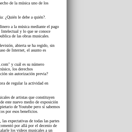
hecho de la música uno de los
ia: ¿Quién le debe a quién?.
inero a la música mediante el pago
 Intelectual y lo que se conoce
ublica de las obras musicales.
levisión, abierta se ha regido, sin
so de Internet, el asunto es
.com" y cuál es su número
úsico, los derechos
ción sin autorización previa?
ra de regular la actividad en
cales de artistas que constituyen
an de este nuevo medio de exposición
pietario de Youtube pero sí sabemos
os por esos beneficios.
las expectativas de todas las partes
comentó por allá por el decenio de
larle los videos musicales a un