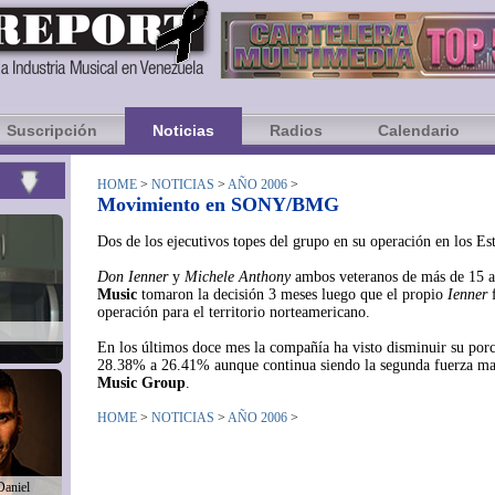
Suscripción
Noticias
Radios
Calendario
HOME
>
NOTICIAS
>
AÑO 2006
>
Movimiento en SONY/BMG
Dos de los ejecutivos topes del grupo en su operación en los E
Don Ienner
y
Michele Anthony
ambos veteranos de más de 15 añ
Music
tomaron la decisión 3 meses luego que el propio
Ienner
f
operación para el territorio norteamericano.
En los últimos doce mes la compañía ha visto disminuir su porc
28.38% a 26.41% aunque continua siendo la segunda fuerza ma
Music Group
.
HOME
>
NOTICIAS
>
AÑO 2006
>
Daniel