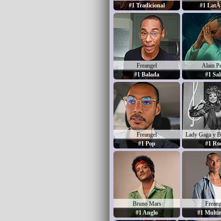
#1 Tradicional
#1 LatÃ­
Freangel
Alain P
#1 Balada
#1 Sal
Freangel
Lady Gaga y B
#1 Pop
#1 Ro
Bruno Mars
Freang
#1 Anglo
#1 Multi