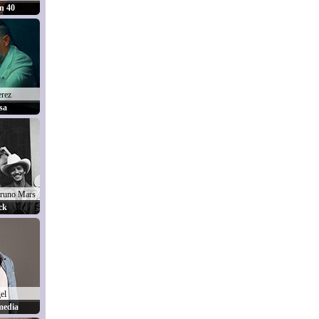
n 40
erez
sa
runo Mars
ck
el
media